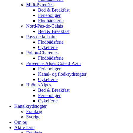
Midi-Pyrénées
Bed & Breakfast
Ferieboliger
Flodbådsferie
Nord-Pas-de-Calais
Bed & Breakfast
Pays de la Loire
Flodbådsferie
Cykelferie
Poitou-Charentes
Flodbådsferie
Provence-Alpes-Côte d’Azur
Ferieboliger
Kanal- og flodkrydstogter
Cykelferie
Rhône-Alpes
Bed & Breakfast
Ferieboliger
Cykelferie
Kanalkrydstogter
Frankrig
Sverige
Om os
Aktiv ferie
Frankrig