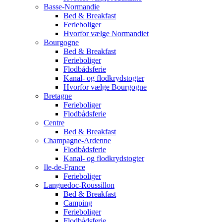
Basse-Normandie
Bed & Breakfast
Ferieboliger
Hvorfor vælge Normandiet
Bourgogne
Bed & Breakfast
Ferieboliger
Flodbådsferie
Kanal- og flodkrydstogter
Hvorfor vælge Bourgogne
Bretagne
Ferieboliger
Flodbådsferie
Centre
Bed & Breakfast
Champagne-Ardenne
Flodbådsferie
Kanal- og flodkrydstogter
Ile-de-France
Ferieboliger
Languedoc-Roussillon
Bed & Breakfast
Camping
Ferieboliger
Flodbådsferie