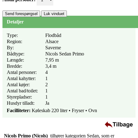
Send forespørgsel
Luk vinduet
Detaljer
Type:
Flodbåd
Region:
Alsace
By:
Saverne
Bådtype:
Nicols Sedan Primo
Længde:
7,95 m
Bredde:
3,4 m
Antal personer:
4
Antal kahytter:
1
Antal køjer:
2
Antal bad/toilet:
1
Styrepladser:
1
Husdyr tilladt:
Ja
Facilliteter:
Køleskab 220 liter • Fryser • Ovn
Nicols Primo (Nicols)
tilhører kategorien Sedan, som er