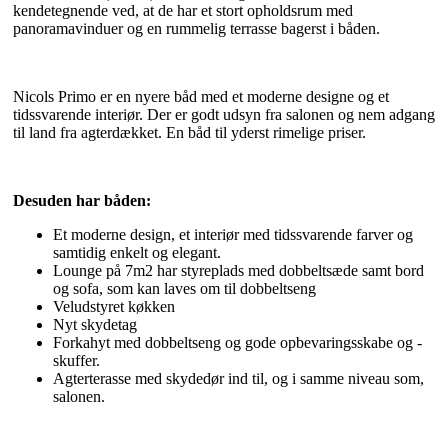
kendetegnende ved, at de har et stort opholdsrum med
panoramavinduer og en rummelig terrasse bagerst i båden.
Nicols Primo er en nyere båd med et moderne designe og et
tidssvarende interiør. Der er godt udsyn fra salonen og nem adgang
til land fra agterdækket. En båd til yderst rimelige priser.
Desuden har båden:
Et moderne design, et interiør med tidssvarende farver og
samtidig enkelt og elegant.
Lounge på 7m2 har styreplads med dobbeltsæde samt bord
og sofa, som kan laves om til dobbeltseng
Veludstyret køkken
Nyt skydetag
Forkahyt med dobbeltseng og gode opbevaringsskabe og -
skuffer.
Agterterasse med skydedør ind til, og i samme niveau som,
salonen.