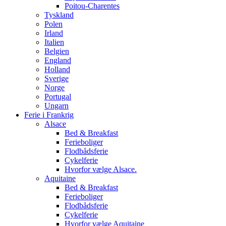
Poitou-Charentes
Tyskland
Polen
Irland
Italien
Belgien
England
Holland
Sverige
Norge
Portugal
Ungarn
Ferie i Frankrig
Alsace
Bed & Breakfast
Ferieboliger
Flodbådsferie
Cykelferie
Hvorfor vælge Alsace.
Aquitaine
Bed & Breakfast
Ferieboliger
Flodbådsferie
Cykelferie
Hvorfor vælge Aquitaine