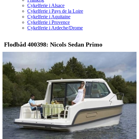
Cykelferie i Alsace
Cykelferie i Pays de la Loire
Cykelferie i Aquitaine
Cykelferie i Provence
Cykelferie i Ardeche/Drome
Flodbåd 400398: Nicols Sedan Primo