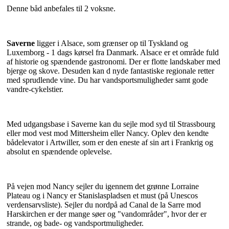
Denne båd anbefales til 2 voksne.
Saverne
ligger i Alsace, som grænser op til Tyskland og
Luxemborg - 1 dags kørsel fra Danmark. Alsace er et område fuld
af historie og spændende gastronomi. Der er flotte landskaber med
bjerge og skove. Desuden kan d nyde fantastiske regionale retter
med sprudlende vine. Du har vandsportsmuligheder samt gode
vandre-cykelstier.
Med udgangsbase i Saverne kan du sejle mod syd til Strassbourg
eller mod vest mod Mittersheim eller Nancy. Oplev den kendte
bådelevator i Artwiller, som er den eneste af sin art i Frankrig og
absolut en spændende oplevelse.
På vejen mod Nancy sejler du igennem det grønne Lorraine
Plateau og i Nancy er Stanislaspladsen et must (på Unescos
verdensarvsliste). Sejler du nordpå ad Canal de la Sarre mod
Harskirchen er der mange søer og "vandområder", hvor der er
strande, og bade- og vandsportmuligheder.