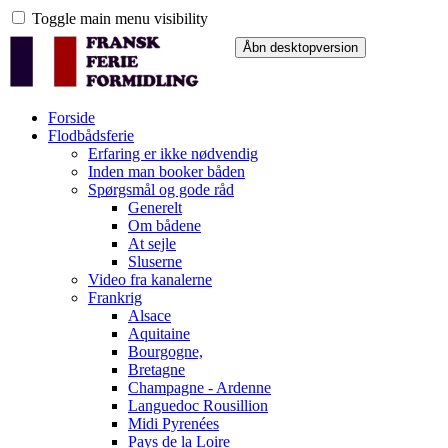
Toggle main menu visibility
Forside
Flodbådsferie
Erfaring er ikke nødvendig
Inden man booker båden
Spørgsmål og gode råd
Generelt
Om bådene
At sejle
Sluserne
Video fra kanalerne
Frankrig
Alsace
Aquitaine
Bourgogne,
Bretagne
Champagne - Ardenne
Languedoc Rousillion
Midi Pyrenées
Pays de la Loire