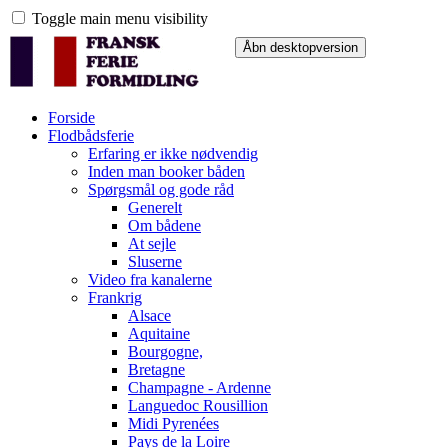
Toggle main menu visibility
Forside
Flodbådsferie
Erfaring er ikke nødvendig
Inden man booker båden
Spørgsmål og gode råd
Generelt
Om bådene
At sejle
Sluserne
Video fra kanalerne
Frankrig
Alsace
Aquitaine
Bourgogne,
Bretagne
Champagne - Ardenne
Languedoc Rousillion
Midi Pyrenées
Pays de la Loire