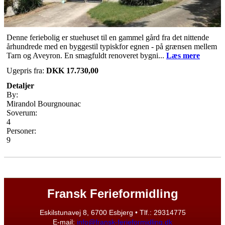
Denne feriebolig er stuehuset til en gammel gård fra det nittende
århundrede med en byggestil typiskfor egnen - på grænsen mellem
Tarn og Aveyron. En smagfuldt renoveret bygni...
Læs mere
Ugepris fra:
DKK 17.730,00
Detaljer
By:
Mirandol Bourgnounac
Soverum:
4
Personer:
9
Fransk Ferieformidling
Eskilstunavej 8, 6700 Esbjerg • Tlf.: 29314775
E-mail:
info@fransk-ferieformidling.dk