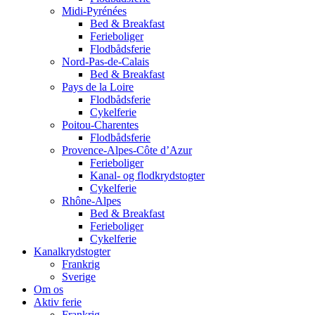
Midi-Pyrénées
Bed & Breakfast
Ferieboliger
Flodbådsferie
Nord-Pas-de-Calais
Bed & Breakfast
Pays de la Loire
Flodbådsferie
Cykelferie
Poitou-Charentes
Flodbådsferie
Provence-Alpes-Côte d’Azur
Ferieboliger
Kanal- og flodkrydstogter
Cykelferie
Rhône-Alpes
Bed & Breakfast
Ferieboliger
Cykelferie
Kanalkrydstogter
Frankrig
Sverige
Om os
Aktiv ferie
Frankrig