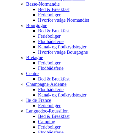
Basse-Normandie
Bed & Breakfast
Ferieboliger
Hvorfor vælge Normandiet
Bourgogne
Bed & Breakfast
Ferieboliger
Flodbådsferie
Kanal- og flodkrydstogter
Hvorfor vælge Bourgogne
Bretagne
Ferieboliger
Flodbådsferie
Centre
Bed & Breakfast
Champagne-Ardenne
Flodbådsferie
Kanal- og flodkrydstogter
Ile-de-France
Ferieboliger
Languedoc-Roussillon
Bed & Breakfast
Camping
Ferieboliger
Flodbådsferie