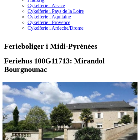
Cykelferie i Alsace
Cykelferie i Pays de la Loire
Cykelferie i Aquitaine
Cykelferie i Provence
Cykelferie i Ardeche/Drome
Ferieboliger i Midi-Pyrénées
Feriehus 100G11713: Mirandol
Bourgnounac