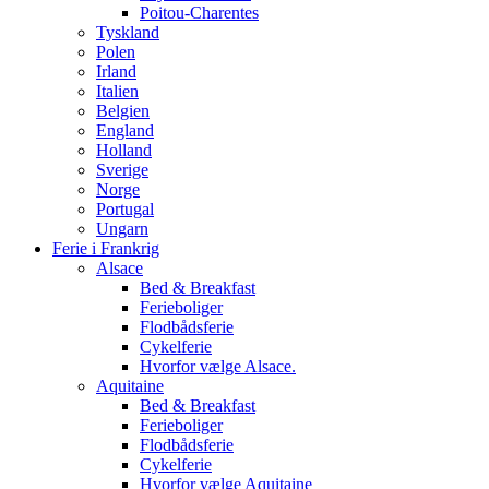
Poitou-Charentes
Tyskland
Polen
Irland
Italien
Belgien
England
Holland
Sverige
Norge
Portugal
Ungarn
Ferie i Frankrig
Alsace
Bed & Breakfast
Ferieboliger
Flodbådsferie
Cykelferie
Hvorfor vælge Alsace.
Aquitaine
Bed & Breakfast
Ferieboliger
Flodbådsferie
Cykelferie
Hvorfor vælge Aquitaine