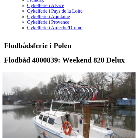
Cykelferie i Alsace
Cykelferie i Pays de la Loire
Cykelferie i Aquitaine
Cykelferie i Provence
Cykelferie i Ardeche/Drome
Flodbådsferie i Polen
Flodbåd 4000839: Weekend 820 Delux