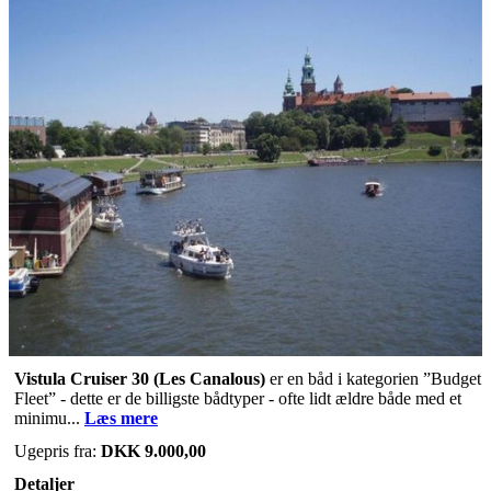
Vistula Cruiser 30
(Les Canalous)
er en båd i kategorien ”Budget
Fleet” - dette er de billigste bådtyper - ofte lidt ældre både med et
minimu...
Læs mere
Ugepris fra:
DKK 9.000,00
Detaljer