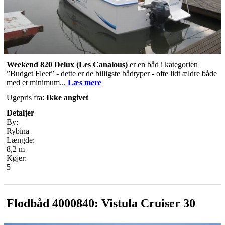
Weekend 820 Delux
(Les Canalous)
er en båd i kategorien
”Budget Fleet” - dette er de billigste bådtyper - ofte lidt ældre både
med et minimum...
Læs mere
Ugepris fra:
Ikke angivet
Detaljer
By:
Rybina
Længde:
8,2 m
Køjer:
5
Flodbåd 4000840: Vistula Cruiser 30