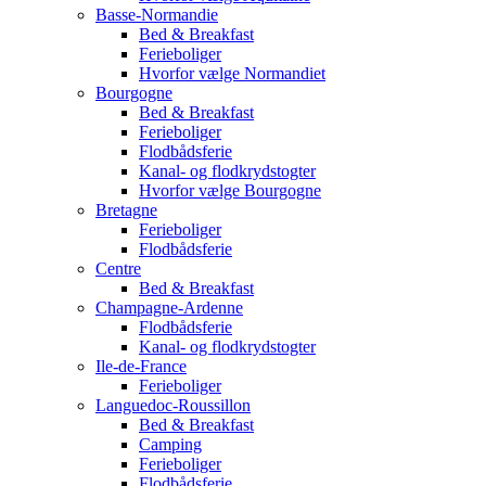
Basse-Normandie
Bed & Breakfast
Ferieboliger
Hvorfor vælge Normandiet
Bourgogne
Bed & Breakfast
Ferieboliger
Flodbådsferie
Kanal- og flodkrydstogter
Hvorfor vælge Bourgogne
Bretagne
Ferieboliger
Flodbådsferie
Centre
Bed & Breakfast
Champagne-Ardenne
Flodbådsferie
Kanal- og flodkrydstogter
Ile-de-France
Ferieboliger
Languedoc-Roussillon
Bed & Breakfast
Camping
Ferieboliger
Flodbådsferie