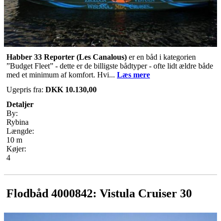
Habber 33 Reporter (Les Canalous)
er en båd i kategorien
”Budget Fleet” - dette er de billigste bådtyper - ofte lidt ældre både
med et minimum af komfort. Hvi...
Læs mere
Ugepris fra:
DKK 10.130,00
Detaljer
By:
Rybina
Længde:
10 m
Køjer:
4
Flodbåd 4000842: Vistula Cruiser 30