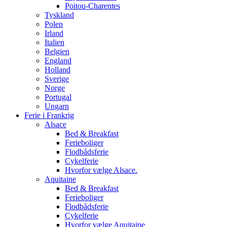
Poitou-Charentes
Tyskland
Polen
Irland
Italien
Belgien
England
Holland
Sverige
Norge
Portugal
Ungarn
Ferie i Frankrig
Alsace
Bed & Breakfast
Ferieboliger
Flodbådsferie
Cykelferie
Hvorfor vælge Alsace.
Aquitaine
Bed & Breakfast
Ferieboliger
Flodbådsferie
Cykelferie
Hvorfor vælge Aquitaine