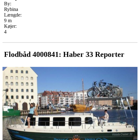
By:
Rybina
Længde:
9 m
Køjer:
4
Flodbåd 4000841: Haber 33 Reporter