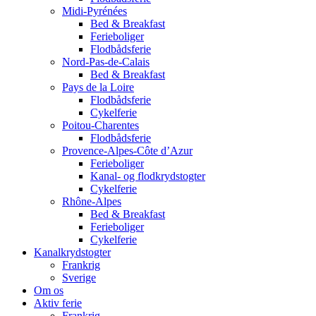
Midi-Pyrénées
Bed & Breakfast
Ferieboliger
Flodbådsferie
Nord-Pas-de-Calais
Bed & Breakfast
Pays de la Loire
Flodbådsferie
Cykelferie
Poitou-Charentes
Flodbådsferie
Provence-Alpes-Côte d’Azur
Ferieboliger
Kanal- og flodkrydstogter
Cykelferie
Rhône-Alpes
Bed & Breakfast
Ferieboliger
Cykelferie
Kanalkrydstogter
Frankrig
Sverige
Om os
Aktiv ferie
Frankrig