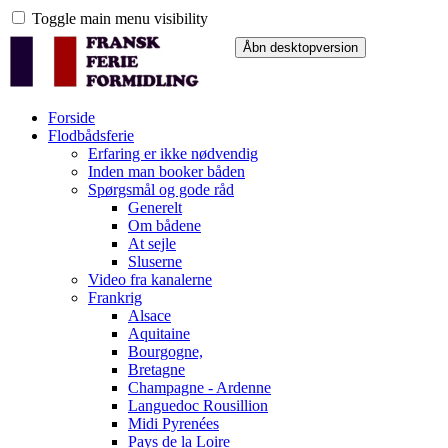
Toggle main menu visibility
Forside
Flodbådsferie
Erfaring er ikke nødvendig
Inden man booker båden
Spørgsmål og gode råd
Generelt
Om bådene
At sejle
Sluserne
Video fra kanalerne
Frankrig
Alsace
Aquitaine
Bourgogne,
Bretagne
Champagne - Ardenne
Languedoc Rousillion
Midi Pyrenées
Pays de la Loire