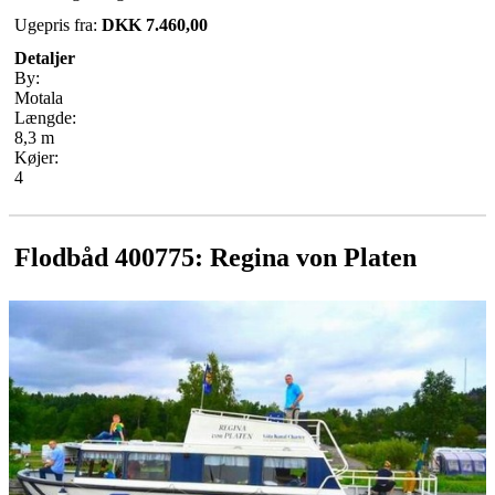
Ugepris fra:
DKK 7.460,00
Detaljer
By:
Motala
Længde:
8,3 m
Køjer:
4
Flodbåd 400775: Regina von Platen