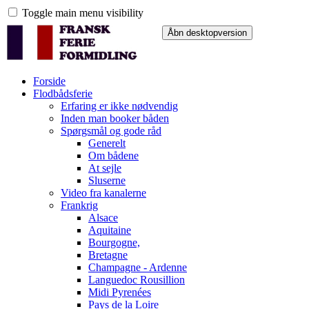
Toggle main menu visibility
Forside
Flodbådsferie
Erfaring er ikke nødvendig
Inden man booker båden
Spørgsmål og gode råd
Generelt
Om bådene
At sejle
Sluserne
Video fra kanalerne
Frankrig
Alsace
Aquitaine
Bourgogne,
Bretagne
Champagne - Ardenne
Languedoc Rousillion
Midi Pyrenées
Pays de la Loire