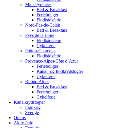
Midi-Pyrénées
Bed & Breakfast
Ferieboliger
Flodbådsferie
Nord-Pas-de-Calais
Bed & Breakfast
Pays de la Loire
Flodbådsferie
Cykelferie
Poitou-Charentes
Flodbådsferie
Provence-Alpes-Côte d’Azur
Ferieboliger
Kanal- og flodkrydstogter
Cykelferie
Rhône-Alpes
Bed & Breakfast
Ferieboliger
Cykelferie
Kanalkrydstogter
Frankrig
Sverige
Om os
Aktiv ferie
Frankrig