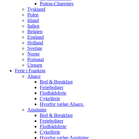
Poitou-Charentes
Tyskland
Polen
Irland
Italien
Belgien
England
Holland
Sverige
Norge
Portugal
Ungarn
Ferie i Frankrig
Alsace
Bed & Breakfast
Ferieboliger
Flodbådsferie
Cykelferie
Hvorfor vælge Alsace.
Aquitaine
Bed & Breakfast
Ferieboliger
Flodbådsferie
Cykelferie
Hvorfor vælge Aquitaine