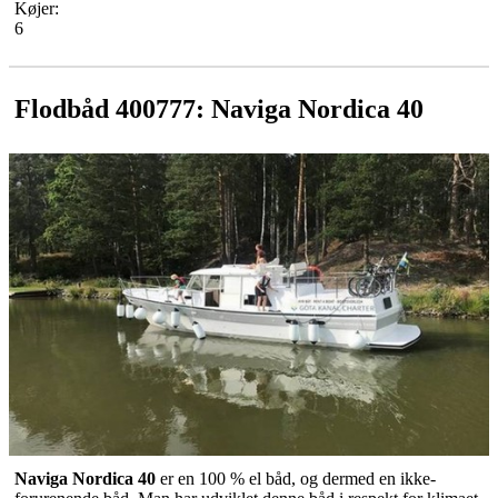
Køjer:
6
Flodbåd 400777: Naviga Nordica 40
Naviga Nordica 40
er en 100 % el båd, og dermed en ikke-