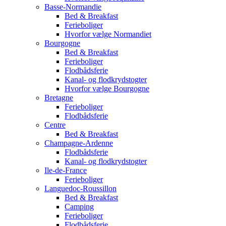
Basse-Normandie
Bed & Breakfast
Ferieboliger
Hvorfor vælge Normandiet
Bourgogne
Bed & Breakfast
Ferieboliger
Flodbådsferie
Kanal- og flodkrydstogter
Hvorfor vælge Bourgogne
Bretagne
Ferieboliger
Flodbådsferie
Centre
Bed & Breakfast
Champagne-Ardenne
Flodbådsferie
Kanal- og flodkrydstogter
Ile-de-France
Ferieboliger
Languedoc-Roussillon
Bed & Breakfast
Camping
Ferieboliger
Flodbådsferie