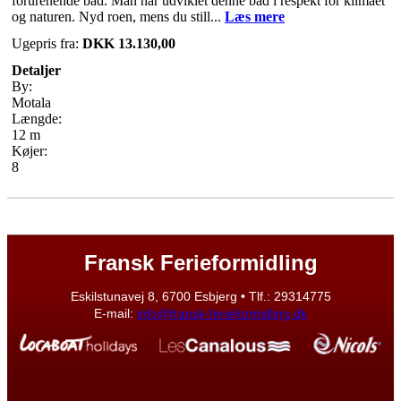
forurenende båd. Man har udviklet denne båd i respekt for klimaet
og naturen. Nyd roen, mens du still...
Læs mere
Ugepris fra:
DKK 13.130,00
Detaljer
By:
Motala
Længde:
12 m
Køjer:
8
Fransk Ferieformidling
Eskilstunavej 8, 6700 Esbjerg • Tlf.: 29314775
E-mail:
info@fransk-ferieformidling.dk