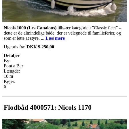
Nicols 1000 (Les Canalous)
tilhører kategorien ”Classic fleet” –
dette er de almindelige både, der er velegnede til familieferier, og
som er lette at styre. ...
Læs mere
Ugepris fra:
DKK 9.250,00
Detaljer
By:
Pont a Bar
Længde:
10 m
Køjer:
6
Flodbåd 4000571: Nicols 1170