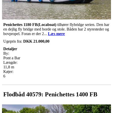
Penichettes 1180 FB(Locaboat)
tilhører flybridge serien. Den har
en dejlig fly bridge med borde og stole. Båden har 2 styresteder og
bovpropel. Foran er der 2...
Læs mere
Ugepris fra:
DKK 21.000,00
Detaljer
By:
Pont a Bar
Længde:
11,8 m
Køjer:
6
Flodbåd 40579: Penichettes 1400 FB