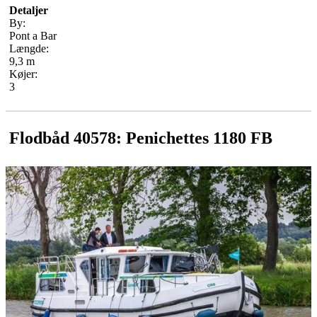
Detaljer
By:
Pont a Bar
Længde:
9,3 m
Køjer:
3
Flodbåd 40578: Penichettes 1180 FB