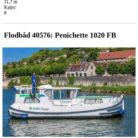
11,7 m
Køjer:
8
Flodbåd 40576: Penichette 1020 FB