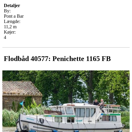
Detaljer
By:
Pont a Bar
Længde:
11,2 m
Køjer:
4
Flodbåd 40577: Penichette 1165 FB