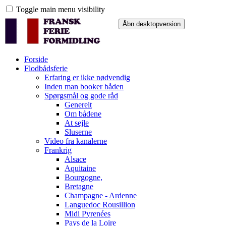
Toggle main menu visibility
Forside
Flodbådsferie
Erfaring er ikke nødvendig
Inden man booker båden
Spørgsmål og gode råd
Generelt
Om bådene
At sejle
Sluserne
Video fra kanalerne
Frankrig
Alsace
Aquitaine
Bourgogne,
Bretagne
Champagne - Ardenne
Languedoc Rousillion
Midi Pyrenées
Pays de la Loire