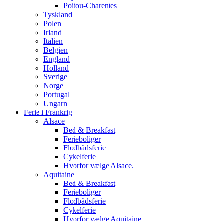
Poitou-Charentes
Tyskland
Polen
Irland
Italien
Belgien
England
Holland
Sverige
Norge
Portugal
Ungarn
Ferie i Frankrig
Alsace
Bed & Breakfast
Ferieboliger
Flodbådsferie
Cykelferie
Hvorfor vælge Alsace.
Aquitaine
Bed & Breakfast
Ferieboliger
Flodbådsferie
Cykelferie
Hvorfor vælge Aquitaine