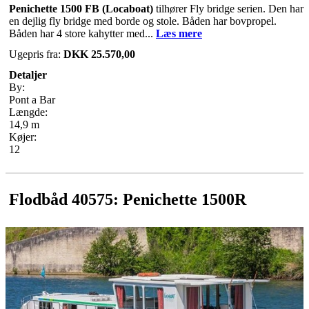
Penichette 1500 FB (Locaboat)
tilhører Fly bridge serien. Den har
en dejlig fly bridge med borde og stole. Båden har bovpropel.
Båden har 4 store kahytter med...
Læs mere
Ugepris fra:
DKK 25.570,00
Detaljer
By:
Pont a Bar
Længde:
14,9 m
Køjer:
12
Flodbåd 40575: Penichette 1500R