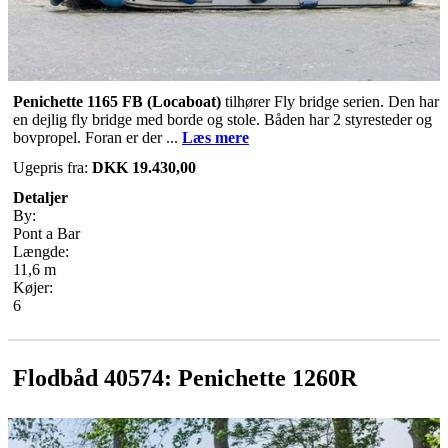
Penichette 1165 FB (Locaboat)
tilhører Fly bridge serien. Den har
en dejlig fly bridge med borde og stole. Båden har 2 styresteder og
bovpropel. Foran er der ...
Læs mere
Ugepris fra:
DKK 19.430,00
Detaljer
By:
Pont a Bar
Længde:
11,6 m
Køjer:
6
Flodbåd 40574: Penichette 1260R