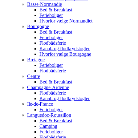
Basse-Normandie
Bed & Breakfast
Ferieboliger
Hvorfor vælge Normandiet
Bourgogne
Bed & Breakfast
Ferieboliger
Flodbådsferie
Kanal- og flodkrydstogter
Hvorfor vælge Bourgogne
Bretagne
Ferieboliger
Flodbådsferie
Centre
Bed & Breakfast
Champagne-Ardenne
Flodbådsferie
Kanal- og flodkrydstogter
Ile-de-France
Ferieboliger
Languedoc-Roussillon
Bed & Breakfast
Camping
Ferieboliger
Flodbådsferie