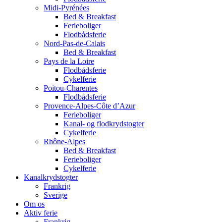
Midi-Pyrénées
Bed & Breakfast
Ferieboliger
Flodbådsferie
Nord-Pas-de-Calais
Bed & Breakfast
Pays de la Loire
Flodbådsferie
Cykelferie
Poitou-Charentes
Flodbådsferie
Provence-Alpes-Côte d’Azur
Ferieboliger
Kanal- og flodkrydstogter
Cykelferie
Rhône-Alpes
Bed & Breakfast
Ferieboliger
Cykelferie
Kanalkrydstogter
Frankrig
Sverige
Om os
Aktiv ferie
Frankrig