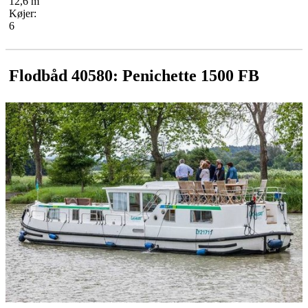
12,6 m
Køjer:
6
Flodbåd 40580: Penichette 1500 FB