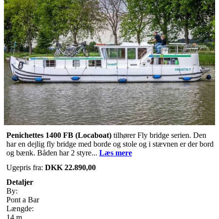
Penichettes 1400 FB (Locaboat)
tilhører Fly bridge serien. Den
har en dejlig fly bridge med borde og stole og i stævnen er der bord
og bænk. Båden har 2 styre...
Læs mere
Ugepris fra:
DKK 22.890,00
Detaljer
By:
Pont a Bar
Længde:
14 m