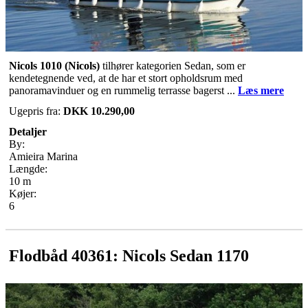
Nicols 1010 (Nicols)
tilhører kategorien Sedan, som er
kendetegnende ved, at de har et stort opholdsrum med
panoramavinduer og en rummelig terrasse bagerst ...
Læs mere
Ugepris fra:
DKK 10.290,00
Detaljer
By:
Amieira Marina
Længde:
10 m
Køjer:
6
Flodbåd 40361: Nicols Sedan 1170