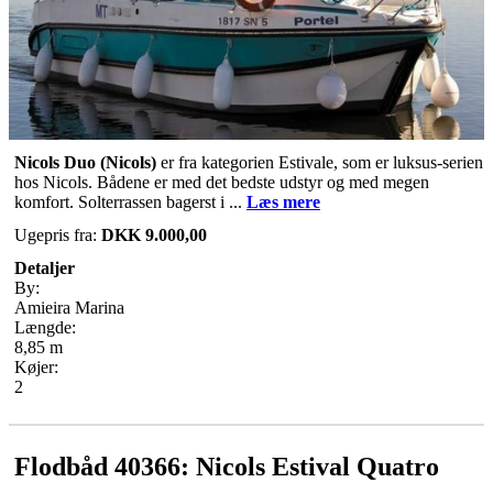
Nicols Duo (Nicols)
er fra kategorien Estivale, som er luksus-serien
hos Nicols. Bådene er med det bedste udstyr og med megen
komfort. Solterrassen bagerst i ...
Læs mere
Ugepris fra:
DKK 9.000,00
Detaljer
By:
Amieira Marina
Længde:
8,85 m
Køjer:
2
Flodbåd 40366: Nicols Estival Quatro