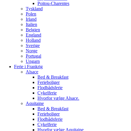
Poitou-Charentes
Tyskland
Polen
Irland
Italien
Belgien
England
Holland
Sverige
Norge
Portugal
Ungarn
Ferie i Frankrig
Alsace
Bed & Breakfast
Ferieboliger
Flodbådsferie
Cykelferie
Hvorfor vælge Alsace.
Aquitaine
Bed & Breakfast
Ferieboliger
Flodbådsferie
Cykelferie
Hvorfor vælge Aquitaine