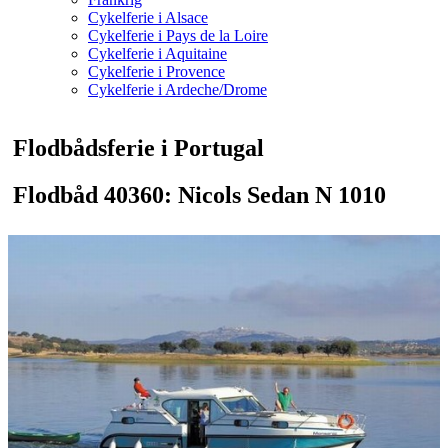
Cykelferie i Alsace
Cykelferie i Pays de la Loire
Cykelferie i Aquitaine
Cykelferie i Provence
Cykelferie i Ardeche/Drome
Flodbådsferie i Portugal
Flodbåd 40360: Nicols Sedan N 1010