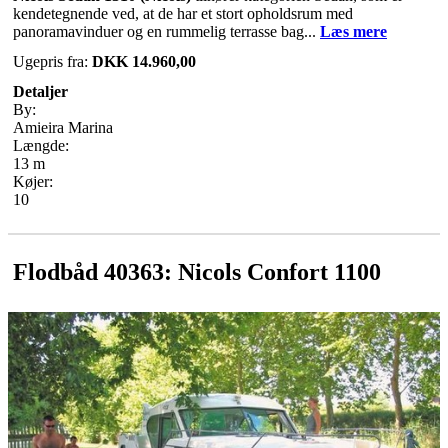
kendetegnende ved, at de har et stort opholdsrum med
panoramavinduer og en rummelig terrasse bag...
Læs mere
Ugepris fra:
DKK 14.960,00
Detaljer
By:
Amieira Marina
Længde:
13 m
Køjer:
10
Flodbåd 40363: Nicols Confort 1100