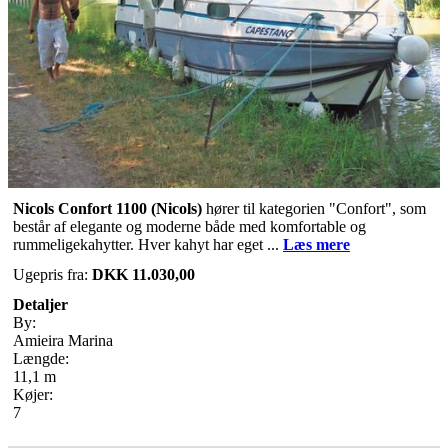
Nicols Confort 1100 (Nicols)
hører til kategorien "Confort", som
består af elegante og moderne både med komfortable og
rummeligekahytter. Hver kahyt har eget ...
Læs mere
Ugepris fra:
DKK 11.030,00
Detaljer
By:
Amieira Marina
Længde:
11,1 m
Køjer:
7