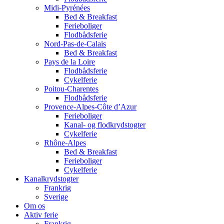
Midi-Pyrénées
Bed & Breakfast
Ferieboliger
Flodbådsferie
Nord-Pas-de-Calais
Bed & Breakfast
Pays de la Loire
Flodbådsferie
Cykelferie
Poitou-Charentes
Flodbådsferie
Provence-Alpes-Côte d’Azur
Ferieboliger
Kanal- og flodkrydstogter
Cykelferie
Rhône-Alpes
Bed & Breakfast
Ferieboliger
Cykelferie
Kanalkrydstogter
Frankrig
Sverige
Om os
Aktiv ferie
Frankrig