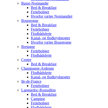
Basse-Normandie
Bed & Breakfast
Ferieboliger
Hvorfor vælge Normandiet
Bourgogne
Bed & Breakfast
Ferieboliger
Flodbådsferie
Kanal- og flodkrydstogter
Hvorfor vælge Bourgogne
Bretagne
Ferieboliger
Flodbådsferie
Centre
Bed & Breakfast
Champagne-Ardenne
Flodbådsferie
Kanal- og flodkrydstogter
Ile-de-France
Ferieboliger
Languedoc-Roussillon
Bed & Breakfast
Camping
Ferieboliger
Flodbådsferie