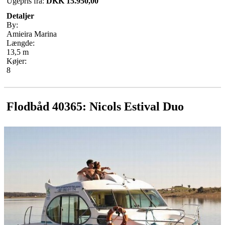
Ugepris fra:
DKK 15.950,00
Detaljer
By:
Amieira Marina
Længde:
13,5 m
Køjer:
8
Flodbåd 40365: Nicols Estival Duo