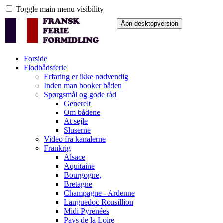
Toggle main menu visibility
Forside
Flodbådsferie
Erfaring er ikke nødvendig
Inden man booker båden
Spørgsmål og gode råd
Generelt
Om bådene
At sejle
Sluserne
Video fra kanalerne
Frankrig
Alsace
Aquitaine
Bourgogne,
Bretagne
Champagne - Ardenne
Languedoc Rousillion
Midi Pyrenées
Pays de la Loire