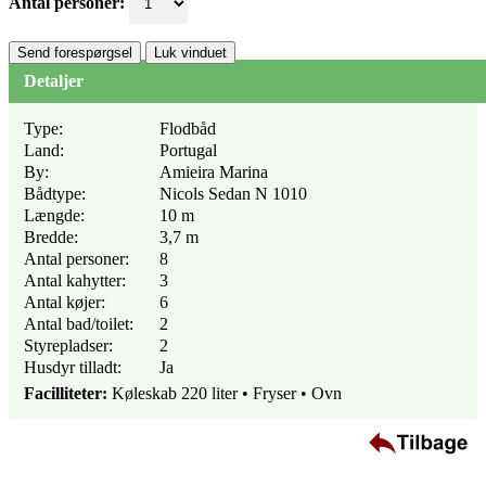
Antal personer:
Send forespørgsel
Luk vinduet
Detaljer
Type:
Flodbåd
Land:
Portugal
By:
Amieira Marina
Bådtype:
Nicols Sedan N 1010
Længde:
10 m
Bredde:
3,7 m
Antal personer:
8
Antal kahytter:
3
Antal køjer:
6
Antal bad/toilet:
2
Styrepladser:
2
Husdyr tilladt:
Ja
Facilliteter:
Køleskab 220 liter • Fryser • Ovn