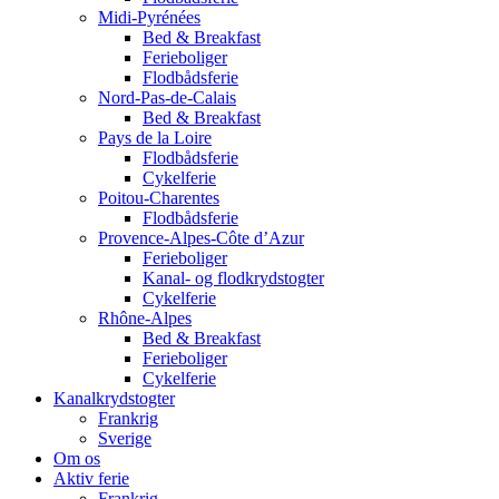
Midi-Pyrénées
Bed & Breakfast
Ferieboliger
Flodbådsferie
Nord-Pas-de-Calais
Bed & Breakfast
Pays de la Loire
Flodbådsferie
Cykelferie
Poitou-Charentes
Flodbådsferie
Provence-Alpes-Côte d’Azur
Ferieboliger
Kanal- og flodkrydstogter
Cykelferie
Rhône-Alpes
Bed & Breakfast
Ferieboliger
Cykelferie
Kanalkrydstogter
Frankrig
Sverige
Om os
Aktiv ferie
Frankrig