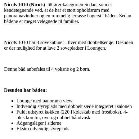
Nicols 1010 (Nicols)
tilhører kategorien Sedan, som er
kendetegnende ved, at de har et stort opholdsrum med
panoramavinduer og en rummelig terrasse bagerst i båden. Sedan
bådene er meget velegnede til familier.
Nicols 1010 har 3 sovekabiner - hver med dobbeltsenge. Desuden
er der mulighed for at lave 2 sovepladser i Loungen.
Denne båd anbefales til 4 voksne og 2 børn.
Desuden har båden:
Lounge med panorama view.
Indvendig styreplads med dobbelt sæde integreret i salonen
Fuldt udstyret køkken (220 l køleskab med frostboks), 4-
blus komfur, ovn og dobbelthåndvask
Adgangslåger i siderne
Ekstra udvendig styreplads