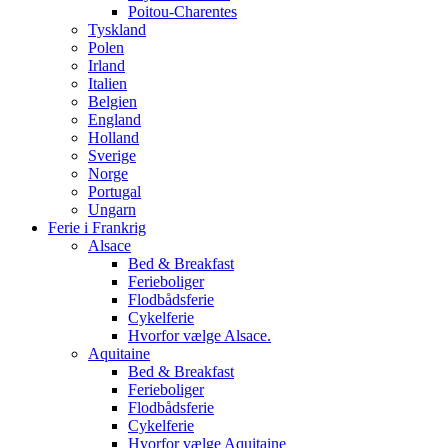
Poitou-Charentes
Tyskland
Polen
Irland
Italien
Belgien
England
Holland
Sverige
Norge
Portugal
Ungarn
Ferie i Frankrig
Alsace
Bed & Breakfast
Ferieboliger
Flodbådsferie
Cykelferie
Hvorfor vælge Alsace.
Aquitaine
Bed & Breakfast
Ferieboliger
Flodbådsferie
Cykelferie
Hvorfor vælge Aquitaine