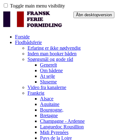
Toggle main menu visibility
Forside
Flodbådsferie
Erfaring er ikke nødvendig
Inden man booker båden
Spørgsmål og gode råd
Generelt
Om bådene
At sejle
Sluserne
Video fra kanalerne
Frankrig
Alsace
Aquitaine
Bourgogne,
Bretagne
Champagne - Ardenne
Languedoc Rousillion
Midi Pyrenées
Pays de la Loire