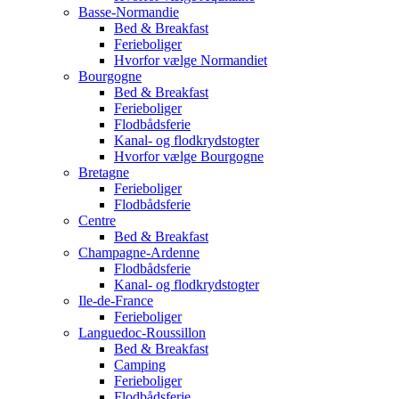
Basse-Normandie
Bed & Breakfast
Ferieboliger
Hvorfor vælge Normandiet
Bourgogne
Bed & Breakfast
Ferieboliger
Flodbådsferie
Kanal- og flodkrydstogter
Hvorfor vælge Bourgogne
Bretagne
Ferieboliger
Flodbådsferie
Centre
Bed & Breakfast
Champagne-Ardenne
Flodbådsferie
Kanal- og flodkrydstogter
Ile-de-France
Ferieboliger
Languedoc-Roussillon
Bed & Breakfast
Camping
Ferieboliger
Flodbådsferie