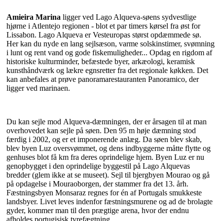
Amieira Marina
ligger ved Lago Alqueva-søens sydvestlige
hjørne i Atlentejo regionen - blot et par timers kørsel fra øst for
Lissabon. Lago Alqueva er Vesteuropas størst opdæmmede sø.
Her kan du nyde en lang sejlsæson, varme solskinstimer, svømning
i lunt og rent vand og gode fiskemuligheder... Opdag en rigdom af
historiske kulturminder, befæstede byer, arkæologi, keramisk
kunsthåndværk og lækre egnsretter fra det regionale køkken. Det
kan anbefales at prøve panoramarestauranten Panoramico, der
ligger ved marinaen.
Du kan sejle mod Alqueva-dæmningen, der er årsagen til at man
overhovedet kan sejle på søen. Den 95 m høje dæmning stod
færdig i 2002, og er et imponerende anlæg. Da søen blev skab,
blev byen Luz oversvømmet, og dens indbyggerne måtte flytte og
genhuses blot få km fra deres oprindelige hjem. Byen Luz er nu
genopbygget i den oprindelige byggestil på Lago Alquevas
bredder (glem ikke at se museet). Sejl til bjergbyen Mourao og gå
på opdagelse i Mouraoborgen, der stammer fra det 13. årh.
Fæstningsbyen Monsaraz regnes for én af Portugals smukkeste
landsbyer. Livet leves indenfor fæstningsmurene og ad de brolagte
gyder, kommer man til den prægtige arena, hvor der endnu
afholdes portugisisk tyrefægtning.