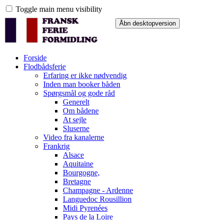
Toggle main menu visibility
Forside
Flodbådsferie
Erfaring er ikke nødvendig
Inden man booker båden
Spørgsmål og gode råd
Generelt
Om bådene
At sejle
Sluserne
Video fra kanalerne
Frankrig
Alsace
Aquitaine
Bourgogne,
Bretagne
Champagne - Ardenne
Languedoc Rousillion
Midi Pyrenées
Pays de la Loire