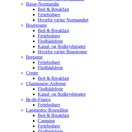
Basse-Normandie
Bed & Breakfast
Ferieboliger
Hvorfor vælge Normandiet
Bourgogne
Bed & Breakfast
Ferieboliger
Flodbådsferie
Kanal- og flodkrydstogter
Hvorfor vælge Bourgogne
Bretagne
Ferieboliger
Flodbådsferie
Centre
Bed & Breakfast
Champagne-Ardenne
Flodbådsferie
Kanal- og flodkrydstogter
Ile-de-France
Ferieboliger
Languedoc-Roussillon
Bed & Breakfast
Camping
Ferieboliger
Flodbådsferie