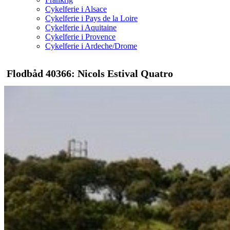
Cykelferie i Alsace
Cykelferie i Pays de la Loire
Cykelferie i Aquitaine
Cykelferie i Provence
Cykelferie i Ardeche/Drome
Flodbåd 40366: Nicols Estival Quatro