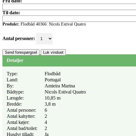
Fra dato:
Til dato:
Produkt:
Flodbåd 40366: Nicols Estival Quatro
Antal personer:
Send forespørgsel
Luk vinduet
Detaljer
Type:
Flodbåd
Land:
Portugal
By:
Amieira Marina
Bådtype:
Nicols Estival Quatro
Længde:
10,85 m
Bredde:
3,8 m
Antal personer:
6
Antal kahytter:
2
Antal køjer:
4
Antal bad/toilet:
2
Husdyr tilladt:
Ja