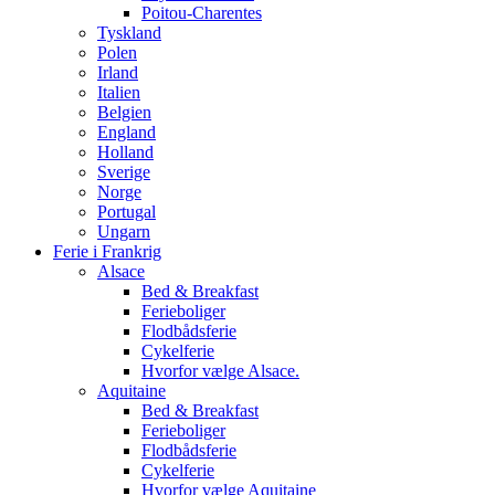
Poitou-Charentes
Tyskland
Polen
Irland
Italien
Belgien
England
Holland
Sverige
Norge
Portugal
Ungarn
Ferie i Frankrig
Alsace
Bed & Breakfast
Ferieboliger
Flodbådsferie
Cykelferie
Hvorfor vælge Alsace.
Aquitaine
Bed & Breakfast
Ferieboliger
Flodbådsferie
Cykelferie
Hvorfor vælge Aquitaine