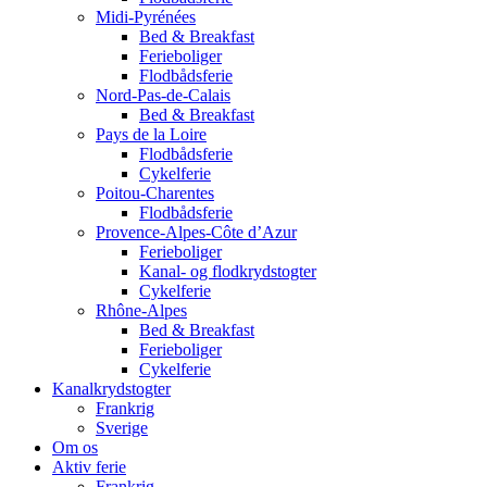
Midi-Pyrénées
Bed & Breakfast
Ferieboliger
Flodbådsferie
Nord-Pas-de-Calais
Bed & Breakfast
Pays de la Loire
Flodbådsferie
Cykelferie
Poitou-Charentes
Flodbådsferie
Provence-Alpes-Côte d’Azur
Ferieboliger
Kanal- og flodkrydstogter
Cykelferie
Rhône-Alpes
Bed & Breakfast
Ferieboliger
Cykelferie
Kanalkrydstogter
Frankrig
Sverige
Om os
Aktiv ferie
Frankrig